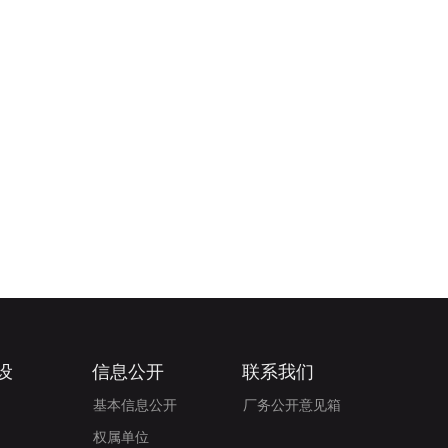
设
信息公开
联系我们
基本信息公开
厂务公开意见箱
权属单位