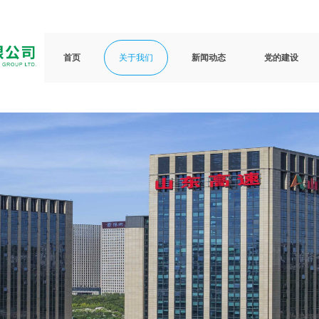
首页
关于我们
新闻动态
党的建设