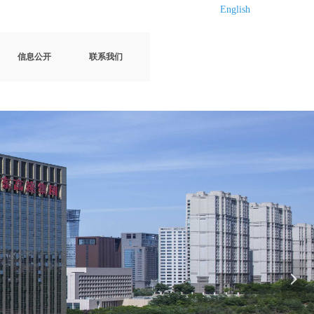
English
信息公开
联系我们
넲