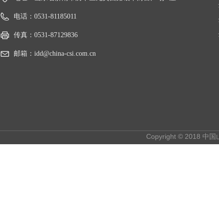
电话：
0531-81185011
传真：
0531-87129836
邮箱：
idd@china-csi.com.cn
Copyright © 2018