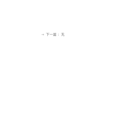
下一篇：
无
ꁹ